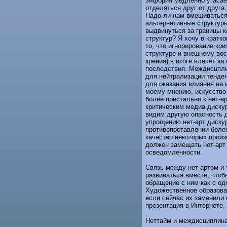
эйфория медленно угасае
отделяться друг от друга
Надо ли нам вмешиваться
альтернативные структур
выдвинуться за границы к
структур? Я хочу в кратк
то, что игнорирование кр
структуре и внешнему вос
зрения) в итоге влечет з
последствия. Междисцпли
для нейтрализации тенде
для оказания влияния на 
моему мнению, искусство
более пристально к нет-
критическим медиа дискур
видим другую опасность д
упрощению нет-арт дискур
противопоставлении более
качество некоторых произ
должен замещать нет-арт 
осведомленности.
Связь между нет-артом и
развиваться вместе, чтоб
обращение с ним как с од
Художественное образован
если сейчас их заменили 
презентация в Интернете,
Неттайм и междисциплина