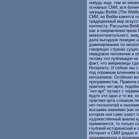
нибудь еще, тем не менее 
основных СМИ, все более
награды Вебби (The Webb
СМИ, но Вебби кажется по
традиционный мир искусст
контекста. Рассылки Вебб
шаг в направлении приза 
межконтинетального, меж
дала выгодную позицию ам
доминированию по несколь
говорящих странах сущес
передовое положение в обл
потому что публикации не 
факт, что американцы сд
Интернета. И сейчас мы 
под огромным влиянием а
механизмов. Особенно воз
программистов. Правила 
практику нет-арта, подоб
"нет-арт" путают с термин
будто это одно и то же, 
практики арта слишком ле
нет-технологии) и эконом
высшими знаниями (как он
котором они сами знают т
художественный анализ ед
применяется, то только с
глубокий исторический и 
Интернет и СМИ (радио и
экономическое и политиче