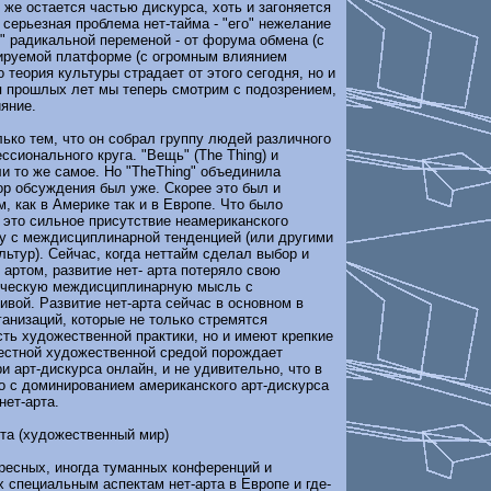
 же остается частью дискурса, хоть и загоняется
 серьезная проблема нет-тайма - "его" нежелание
" радикальной переменой - от форума обмена (с
лируемой платформе (с огромным влиянием
 теория культуры страдает от этого сегодня, но и
я прошлых лет мы теперь смотрим с подозрением,
ияние.
лько тем, что он собрал группу людей различного
ссионального круга. "Вещь" (The Thing) и
ли то же самое. Но "TheThing" объединила
ор обсуждения был уже. Скорее это был и
м, как в Америке так и в Европе. Что было
к это сильное присутствие неамериканского
ду с междисциплинарной тенденцией (или другими
льтур). Сейчас, когда неттайм сделал выбор и
 артом, развитие нет- арта потеряло свою
ическую междисциплинарную мысль с
ивой. Развитие нет-арта сейчас в основном в
анизаций, которые не только стремятся
ть художественной практики, но и имеют крепкие
местной художественной средой порождает
и арт-дискурса онлайн, и не удивительно, что в
о с доминированием американского арт-дискурса
нет-арта.
рта (художественный мир)
ресных, иногда туманных конференций и
 специальным аспектам нет-арта в Европе и где-