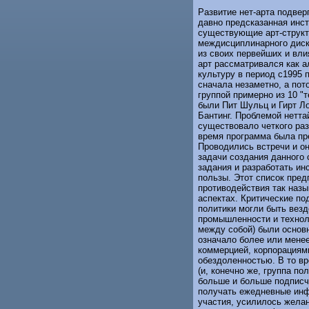
Развитие нет-арта подвер
давно предсказанная инст
существующие арт-структу
междисциплинарного дис
из своих первейших и вли
арт рассматривался как а
культуру в период с1995 п
сначала незаметно, а пот
группой примерно из 10 "
были Пит Шульц и Гирт Л
Бантинг. Проблемой неттай
существовало четкого раз
время программа была пр
Проводились встречи и о
задачи создания данного 
задания и разработать ин
пользы. Этот список пред
противодействия так назы
аспектах. Критические по
политики могли быть везд
промышленности и технол
между собой) были основ
означало более или менее
коммерцией, корпорациями
обездоленностью. В то вр
(и, конечно же, группа по
больше и больше подписч
получать ежедневные инф
участия, усилилось жела