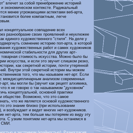
арт" влечет за собой пренебрежение историей
 и экономическом контексте. Радикальный
ется менее угрожающими аспектами веб-арта,
становится более компактным, легче
овым.
ал концептуальное совпадение всех
ез разнообразие своих проявлений и неуклюжее
как единого художественного "стиля". На деле у
подвергнуть сомнению историю поп-арта, в которой
ования художественных работ и самих художников
номической стабильности для других арт-
 товарная стоимость искусства. Можно было бы
рии искусства, и если это звучит слишком резко,
истории, как секретной истории, почти утерянной
ий. Внутри этой секретной истории мы можем
твенников того, что мы называем нет-арт. Если
 с междисциплинарным анализом современных
-арт, мы могли бы (звучит как рецепт алхимика,
 что я не говорю о так называемом "духовном"
тичь концептуальной, основной практики
м обществе. Возможно, что это самое
нать, что же является основой художественного
что это знание близко (при использовании
), и возбуждает и ведет многих нет-художников.
е нет-арта, тем больше мы потеряем из виду эту
рта. С узким понятием нет-арта мы останемся в
и СМИ.
остью и экстримом (крайностью). Разногласия