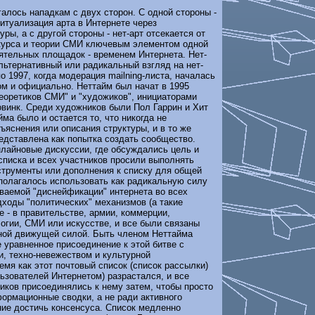
галось нападкам с двух сторон. С одной стороны -
итуализация арта в Интернете через
ры, а с другой стороны - нет-арт отсекается от
курса и теории СМИ ключевым элементом одной
ятельных площадок - временем Интернета. Нет-
льтернативный или радикальный взгляд на нет-
о 1997, когда модерация mailning-листа, началась
ом и официально. Неттайм был начат в 1995
теоретиков СМИ" и "художиков", инициаторами
овинк. Среди художников были Пол Гаррин и Хит
ма было и остается то, что никогда не
ъяснения или описания структуры, и в то же
едставлена как попытка создать сообщество.
нлайновые дискуссии, где обсуждались цель и
списка и всех участников просили выполнять
струменты или дополнения к списку для общей
полагалось использовать как радикальную силу
ваемой "диснейфикации" интернета во всех
дходы "политических" механизмов (а такие
е - в правительстве, армии, коммерции,
огии, СМИ или искусстве, и все были связаны
ной движущей силой. Быть членом Неттайма
 уравненное присоединение к этой битве с
, техно-невежеством и культурной
емя как этот почтовый список (список рассылки)
льзователей Интернетом) разрастался, и все
иков присоединялись к нему затем, чтобы просто
ормационные сводки, а не ради активного
ние достичь консенсуса. Список медленно