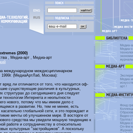
ENG
RUS
Медиа-а
Медиа-с
техноло
xtremes (2000)
экономи
ва , Медиа-арт , Медиа-арт
журнал
кий
 на международном междисциплинарном
 1999г. (МедиаАртЛаб, Москва):
Экспери
Медиа и
искусст
 вряд ли отличается от того, что находится оф-
арт
/
льшие существующие различия в культурных,
х структурах до сегодняшнего дня следует
и технологии Интернета и неопытности
чего нового, потому что мы имеем дело с
Фонд гр
щемся в развитии. Но, тем не менее, есть
Коллекц
касательно глобальной сети, и это порождает и
Образов
ликие мечты об улучшенном мире. В восторге от
Видео-с
 нового средства мы увидели мощную тенденцию к
Группа
/
Медиа-с
ой работе и сотрудничеству в относительно
On-line 
овых культурных "застройщиков". А поскольку
Журнал