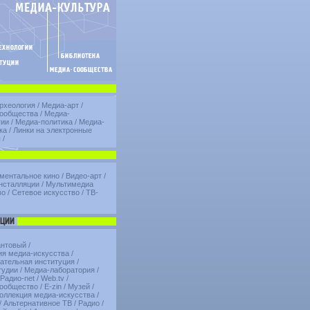
рхеология
/
Медиа-арт
/
ообщества
/
Медиа-
гии
/
Медиа-политика
/
Медиа-
ка
/
Линки на электронные
ы
/
ментальное кино
/
Видео-арт
/
нсталляции
/
Мультимедиа
во
/
Сетевое искусство
/
ТВ-
антовый
/
ия медиа-искусства
/
ательная институция
/
тудии
/
Медиа-лаборатория
/
Радио-net
/
Web.tv
/
ообщество
/
E-zin
/
Музей
/
коллекция медиа-искусства
/
/
Альтернативное ТВ
/
Радио
/