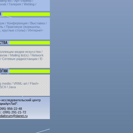
iling-list
/
Арт-сервер
/
рхив
/
Галерея
/
Weblog
/
иум
/
Конференция
/
Выставка
/
ль
/
Практикум (воркшопы,
, круглые столы)
/
Интернет-
коллекции медиа-искусства /
изм / Mailing list(s) / Network
/ Сетевые радиостанции / E-
g media / VRML-art / Flash-
ASCII / Java
исследовательский центр
диаАртЛаб".
(095) 956-22-48
: (095) 291-21-72
diaforum@danet.ru