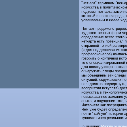
"нет-арт" термином "веб-
искусства в политическом
подтекст нет-арта заменя
который в свою очередь, 
усваиваемым и более ход
Нет-арт продемонстриров
художественных форм чер
определение всего этого 
нет-арта есть потенциал 
отправной точкой ранжир
(и для поддерживания эко
профессионалов) явилась
говорить о критичной исто
то о специализированной 
для последующих поколен
обнаружить следы предшес
мы объединим эти следы
ситуаций, окружающих нет
но я должна подчеркнуть,
восприятии искусств) дос
искусства в технологично
невысказанное желание уз
опыта, и ощущение того, 
Интернета как посредника
Чем уже будет определени
почти "тайную" историю а
туннеле гипер-реальност
In Russian:
Между умеренн