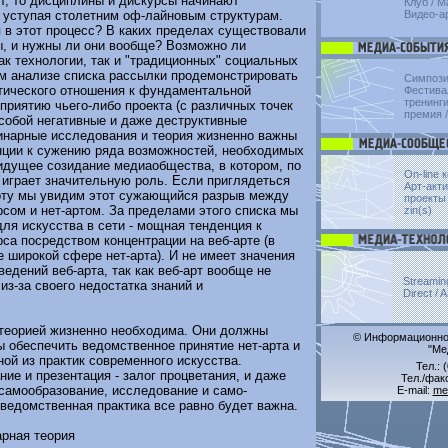
т, то дисциплины и дискурсы начинают
Клуб
/
Ma
, уступая столетним оф-лайновым структурам.
Видео-а
 в этот процесс? В каких пределах существовали
ы, и нужны ли они вообще? Возможно ли
ак технологии, так и "традиционных" социальных
ом анализе списка рассылки продемонстрировать
Симпоз
итического отношения к фундаментальной
Фестива
тренинги
приятию чьего-либо проекта (с различных точек
премия
/
а собой негативные и даже деструктивные
нарные исследования и теория жизненно важны
нции к сужению ряда возможностей, необходимых
идущее созидание медиаобщества, в котором, по
On-line 
 играет значительную роль. Если приглядеться
Арт-актив
арту мы увидим этот сужающийся разрыв между
проекты 
сом и нет-артом. За пределами этого списка мы
zin(s)
ля искусства в сети - мощная тенденция к
са посредством концентрации на веб-арте (в
 широкой сфере нет-арта). И не имеет значения
ведений веб-арта, так как веб-арт вообще не
Streamin
из-за своего недостатка знаний и
Direct / 
 теорией жизненно необходима. Они должны
© Информационно-
ы обеспечить ведомственное принятие нет-арта и
"Ме
ной из практик современного искусства.
Тел.: 
ие и презентация - залог процветания, и даже
Тел./факс
самообразование, исследование и само-
E-mail:
me
 ведомственная практика все равно будет важна.
рная теория