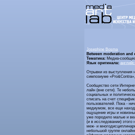
Josephine Bosma
Between moderation and e
Тематика:
Медиа-сообщест
Язык оригинала:
английс
Отрывки из выступления
симпозиуме «Pro&Contra»,
Сообщество сети Интернет
лайн (вне сети). Те небо
социальных и политически
списать на счет специфик
пользователей. Пока - ни
медиумом, все еще находя
ощущение игры и новизны 
уже породило малые и ве
(и в исследовании) этого
меж- и многодисциплинарн
небольшой группе онлайн