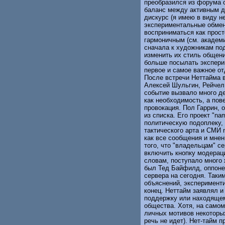
преобразился из форума 
баланс между активным д
дискурс (я имею в виду не
экспериментальные обмены
восприниматься как прост
гармоничным (см. академ
сначала к художникам по
изменить их стиль общен
больше посылать экспери
первое и самое важное от
После встречи Неттайма в
Алексей Шульгин, Рейчел 
событие вызвало много д
как необходимость, а пов
провокация. Пол Гаррин, 
из списка. Его проект "n
политическую подоплеку,
тактического арта и СМИ
как все сообщения и мнен
того, что "владельцам" с
включить кнопку модераци
словам, поступало много 
был Тед Байфилд, оппоне
сервера на сегодня. Таки
объяснений, эксперимент
конец. Неттайм заявлял 
поддержку или находящем
общества. Хотя, на самом 
личных мотивов некоторых
речь не идет). Нет-тайм 