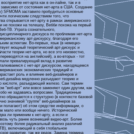
восприятие нет-арта как в он-лайне, так и в
 зависимо от состояния нет-арта в США. Создание
y) SFMOMA заставило пробудиться основные
чти логическим следствием того, что
ва открывается нет-арту в рамках американского
и не похожи на телешоу, Вебби похожа на первый
Веб-ТВ. Утрата сознательного,
дисциплинарного дискурса по проблемам нет-арта
ериканскому арт-дискурсу, благодаря его
ким аспектам. Во-первых, язык (в немецко-
твует мощный теоретический арт-дискурс и
асти теории нет-арта, но все это неизвестно,
переводятся на английский), а во-вторых - тот
елали превалирующий вклад в развитие
сталкиваемся с нет-арт дискурсом, находящемся
мериканских экономических традиций и
растает роль и влияние веб-дизайнеров и
веб-дизайна медленно разъедают теорию и
но кислоте, разъедающей железо. Сам термин
ом "веб-арт" или вовсе заменяют один другим, как
особо не задаваясь вопросами. Традиционные
гко обращаются к структурно (в контексте базовой
ично значимой "группе" веб-дизайнеров за
и полагают) об этом средстве информации, о
ак мало или вообще ничего. Исторический
ва ли применим к нет-арту, а если и
квозь чуть ранее возникший видео-арт. Более
поэтому более радикальный анализ различий
 ТВ), включающий в себя глобальное
ское развитие, так же редок. Замена термина