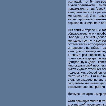
разницей, что n5m-арт все
в угол политиками. Самая
поразмыслить над "своей 
вкладами многих) к регу
меньшинства). И не только
на эксперименты и мнени
отрицая их значение и вл
Нет-тайм интересен не то
образовательного и профе
"Колодец"(The Well) дела
меньшую группу, и кругоз
остаетсяесть арт-серверо
интересно в неттайме, та
культурного вклада наря
словами, разнообразие ку
почти закрыл дверь перед
центральную идею - крит
многокультурной перспект
руках художественных орг
подчеркнуть обособленнос
местные связи. Связь с 
сильное разделение внутр
результате мы имеем дел
относительно восприятия 
Дискурс нет-арта и мир а
Хотя проходит много инте
фестивалей, посвященных