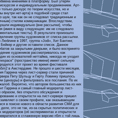
обмена мнениями в платформу. Был утерян
искурсом и индивидуальным продвижением. Арт-
 только дискурс по теории искусства, но и
 внутри нет-арта) в подобной среде стал
о шум, так как он не следовал традиционным и
ичным) стилям коммуникации. Впоследствии,
дошли индивидуально (вне рассылки), чтобы
ия (имея в виду следующее: им не следовало
ментальные тексты). В результате произошло
деление группы художников от списка рассылки.
 Люблине в 1997, группа «Jodi», Хит Бантинг,
Бейкер и другие оставили список. Данное
ебатов за закрытыми дверьми, и было воспринято
едение художников рассматривалось как
один из основателей неттайма, никогда не уходил
amespace" (пространство имени) имеет сильную
 родился этот проект во время фестиваля
 n5m2 в Амстердаме. Не прошло и шести месяцев,
ия Гаррина через лист-сервер стали причиной
ервера Питу Шульцу и Гирту Ловинку пришлось
и (цензуры) и фильтровать все послания. По их
жалоб. Вероятно, что автором большинства из них
нт Гаррина и самый главный модератор лист-
м образом, без открытого обсуждения и
ированию и открытости на лист-сервере пришел
и заявляет о своем профиле, как оказывающем
ся в поиске нового в области развития СМИ для
деле, это не так, из-за скрытых политических и
 модераторов (об экспериментах и открытости
превратился в сглаженную версию n5m с той лишь