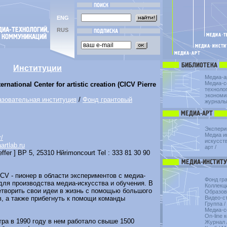
ENG
RUS
Институции
Медиа-а
Медиа-с
ernational Center for artistic creation (CICV Pierre
техноло
экономи
зовательная институция
/
Фонд грантовый
журнал
Экспери
Медиа и
r/
искусст
rtlab.ru
арт
/
ffer ] BP 5, 25310 Hйrimoncourt Tel : 333 81 30 90
V - пионер в области экспериментов с медиа-
Фонд гр
для производства медиа-искусства и обучения. В
Коллекц
етворить свои идеи в жизнь с помощью большого
Образов
, а также прибегнуть к помощи команды
Видео-с
Группа
/
Медиа-с
On-line 
ра в 1990 году в нем работало свыше 1500
Журнал