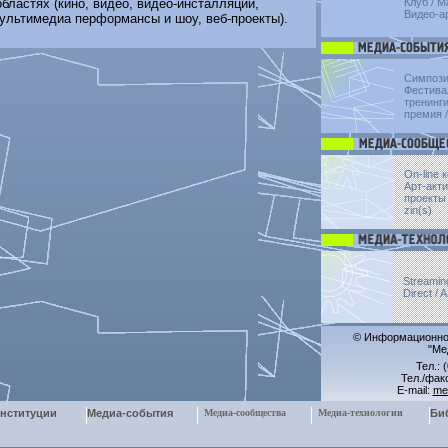
бластях (кино, видео, видео-инсталляции,
Клуб
/
Ma
Видео-а
ультимедиа перформансы и шоу, веб-проекты).
Симпоз
Фестива
тренинги
премия
/
On-line 
Арт-актив
проекты 
zin(s)
Streamin
Direct / 
© Информационно-
"Ме
Тел.: 
Тел./факс
E-mail:
me
нституции
Медиа-события
Медиа-сообщества
Медиа-технологии
Би