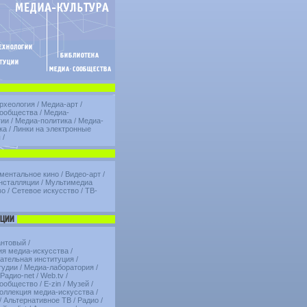
рхеология
/
Медиа-арт
/
ообщества
/
Медиа-
гии
/
Медиа-политика
/
Медиа-
ка
/
Линки на электронные
ы
/
ментальное кино
/
Видео-арт
/
нсталляции
/
Мультимедиа
во
/
Сетевое искусство
/
ТВ-
антовый
/
ия медиа-искусства
/
ательная институция
/
тудии
/
Медиа-лаборатория
/
Радио-net
/
Web.tv
/
ообщество
/
E-zin
/
Музей
/
коллекция медиа-искусства
/
/
Альтернативное ТВ
/
Радио
/