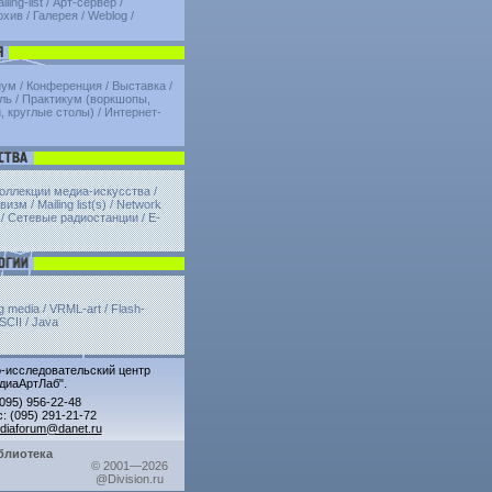
iling-list
/
Арт-сервер
/
рхив
/
Галерея
/
Weblog
/
иум
/
Конференция
/
Выставка
/
ль
/
Практикум (воркшопы,
, круглые столы)
/
Интернет-
коллекции медиа-искусства /
изм / Mailing list(s) / Network
/ Сетевые радиостанции / E-
g media / VRML-art / Flash-
ASCII / Java
исследовательский центр
диаАртЛаб".
(095) 956-22-48
: (095) 291-21-72
diaforum@danet.ru
блиотека
© 2001—2026
@Division.ru