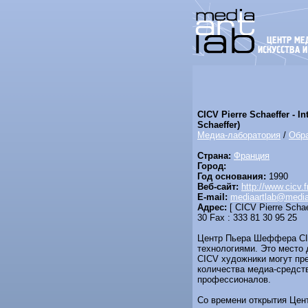
CICV Pierre Schaeffer - Int
Schaeffer)
Медиа-лаборатория
/
Обра
Страна:
Франция
Город:
Год основания:
1990
Веб-сайт:
http://www.cicv.f
E-mail:
mediaartlab@mediaa
Адрес:
[ CICV Pierre Schae
30 Fax : 333 81 30 95 25
Центр Пьера Шеффера CIC
технологиями. Это место 
CICV художники могут пр
количества медиа-средств
профессионалов.
Со времени открытия Цент