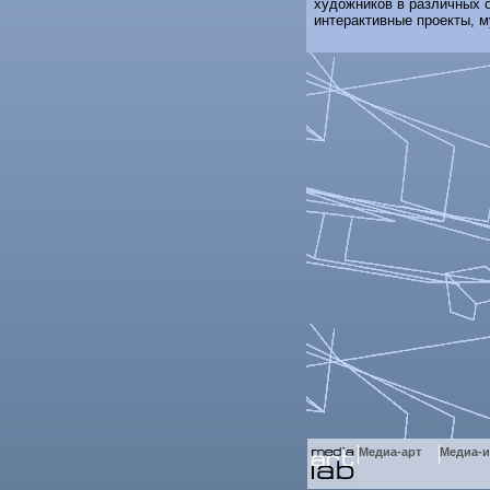
художников в различных о
интерактивные проекты, м
Медиа-арт
Медиа-и