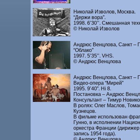
Николай Изволов, Москва.
“Держи вора”.
1998. 6’30’’. Смешанная тех
© Николай Изволов
Андрюс Венцлова, Санкт – П
“Облако”
1997. 5’35’’. VHS.
© Андрюс Венцлова
Андрюс Венцлова, Санкт – П
Видео-опера “Мирей”
1995. 9’40”. Hi 8.
Постановка – Андрюс Венцл
Консультант – Тимур Новико
В ролях: Олег Маслов, Тома
Кузнецов.
В фильме использован фра
Гунно, в исполнении Нацио
оркестра Франции (дирижер 
запись 1954 года).
© Андрюс Венцлова