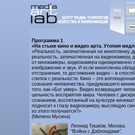
ENG
RUS
Программа 1
«На стыке кино и видео арта. Утопия мед
«Реальность, запечатленная на кинопленку, д
реальность, запечатленная на видеокамеру, д
от кинокамеры, видеокамера одновременно 
изображение и звук. И если кинопленка обла
отстранения, то достижение видео – в спосо
слепок с реальности. Кино – это воплощенна
сознания человечества, придумавшего кинем
того, как «Бог умер». Видео возвращает чело
цельность восприятия мира. Человек с дискр
сознанием, воспитанный на культуре кинема
подносит к глазу видеокамеру, мыслящую син
из этого получается?»
(Милена Мусина)
Леонид Тишков, Москва.
“Война с Даблоидами”.