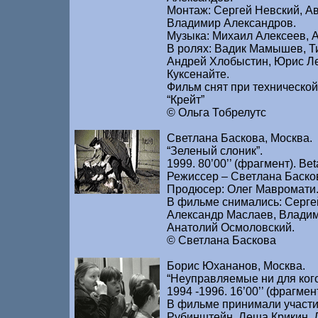
Монтаж: Сергей Невский, А
Владимир Александров.
Музыка: Михаил Алексеев, 
В ролях: Вадик Мамышев, Т
Андрей Хлобыстин, Юрис Ле
Куксенайте.
Фильм снят при технической
“Крейт”
© Ольга Тобрелутс
Светлана Баскова, Москва.
“Зеленый слоник”.
1999. 80’00’’ (фрагмент). Be
Режиссер – Светлана Баско
Продюсер: Олег Мавромати
В фильме снимались: Серге
Александр Маслаев, Влади
Анатолий Осмоловский.
© Светлана Баскова
Борис Юхананов, Москва.
“Неуправляемые ни для кого
1994 -1996. 16’00’’ (фрагмен
В фильме принимали участ
Рубинштейн, Леша Крикин, 