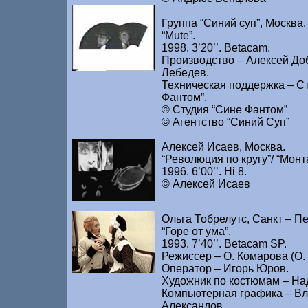
Группа “Синий суп”, Москва.
“Mute”.
1998. 3’20’’. Betacam.
Производство – Алексей До
Лебедев.
Техническая поддержка – С
Фантом”.
© Студия “Сине Фантом”
© Агентство “Синий Суп”
Алексей Исаев, Москва.
“Революция по кругу”/ “Мон
1996. 6’00’’. Hi 8.
© Алексей Исаев
Ольга Тобрелутс, Санкт – Пе
“Горе от ума”.
1993. 7’40’’. Betacam SP.
Режиссер – О. Комарова (О. 
Оператор – Игорь Юров.
Художник по костюмам – На
Компьютерная графика – В
Александов.